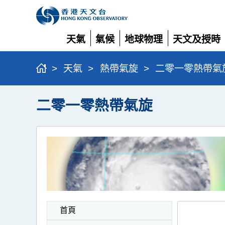
天氣
氣候
地球物理
天文及授時
展
展
展
展
開
開
開
開
>
天氣
>
熱帶氣旋
>
二零一零熱帶氣
二零一零熱帶氣旋
首頁