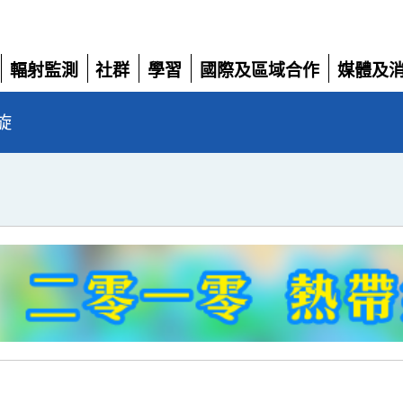
輻射監測
社群
學習
國際及區域合作
媒體及
展
展
展
展
展
開
開
開
開
開
旋