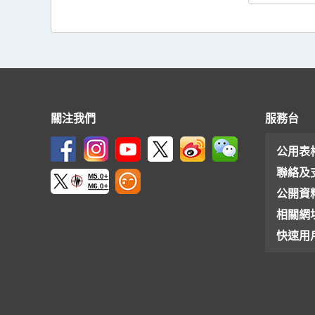
關注我們
服務台
公用表
聯絡及
M5.0+
M6.0+
公開資
相關網
快速用