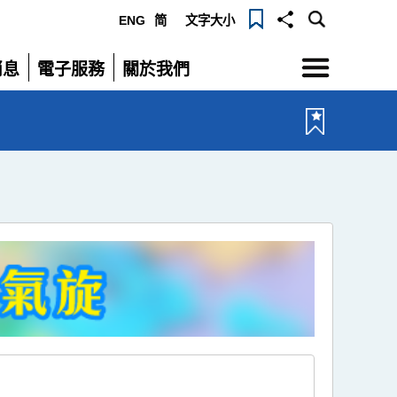
ENG
简
文字大小
選
消息
電子服務
關於我們
單
展
展
開
開