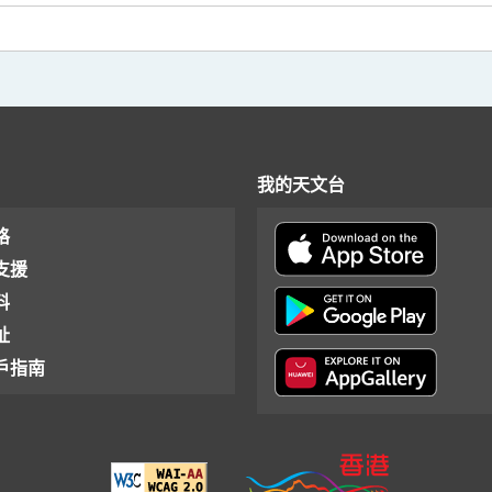
我的天文台
格
支援
料
址
戶指南