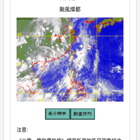
颱風燦都
注意: