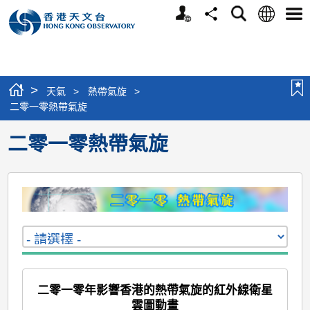
個
語
搜
分
選
人
言
尋
享
單
版
網
站
>
天氣
>
熱帶氣旋
>
二零一零熱帶氣旋
二零一零熱帶氣旋
二零一零年影響香港的熱帶氣旋的紅外線衛星
雲圖動畫