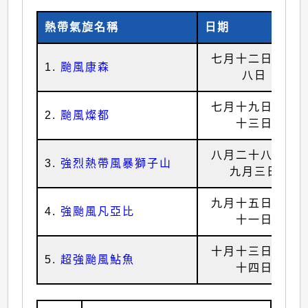
熱帶氣旋名稱
日期
七月十二日至十
1.
颱風康森
八日
七月十九日至二
2.
颱風燦都
十三日
八月二十八日至
3.
強烈熱帶風暴獅子山
九月三日
九月十五日至二
4.
強颱風凡亞比
十一日
十月十三日至二
5.
超強颱風鮎魚
十四日