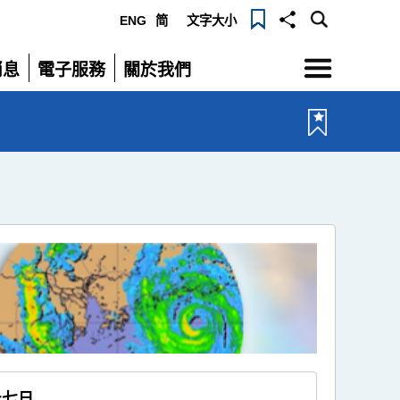
ENG
简
文字大小
選
消息
電子服務
關於我們
單
展
展
開
開
十七日