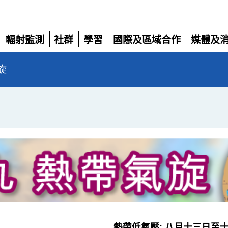
輻射監測
社群
學習
國際及區域合作
媒體及
展
展
展
展
展
開
開
開
開
開
旋
熱帶低氣壓: 八月十三日至