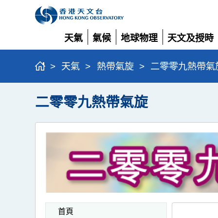
天氣
氣候
地球物理
天文及授時
展
展
展
展
開
開
開
開
>
天氣
>
熱帶氣旋
>
二零零九熱帶氣
二零零九熱帶氣旋
首頁