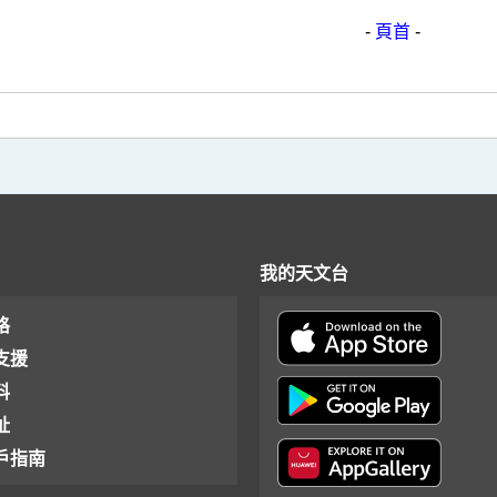
-
頁首
-
我的天文台
格
支援
料
址
戶指南