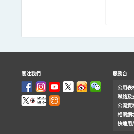
關注我們
服務台
公用表
聯絡及
M5.0+
M6.0+
公開資
相關網
快速用