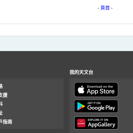
-
頁首
-
我的天文台
格
支援
料
址
戶指南