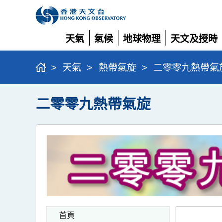
天氣
氣候
地球物理
天文及授時
展
展
展
展
開
開
開
開
>
天氣
>
熱帶氣旋
>
二零零九熱帶氣
二零零九熱帶氣旋
首頁