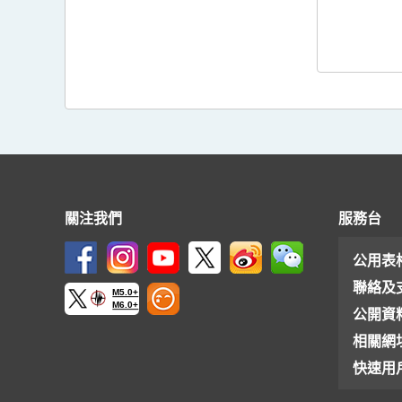
關注我們
服務台
公用表
聯絡及
M5.0+
M6.0+
公開資
相關網
快速用