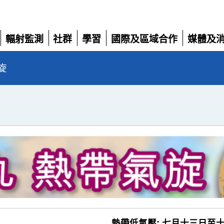
輻射監測
社群
學習
國際及區域合作
媒體及
展
展
展
展
展
開
開
開
開
開
旋
熱帶低氣壓: 七月十三日至