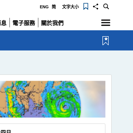
ENG
简
文字大小
選
消息
電子服務
關於我們
單
展
展
開
開
十四日