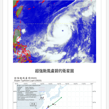
超強颱風盧碧的衛星圖