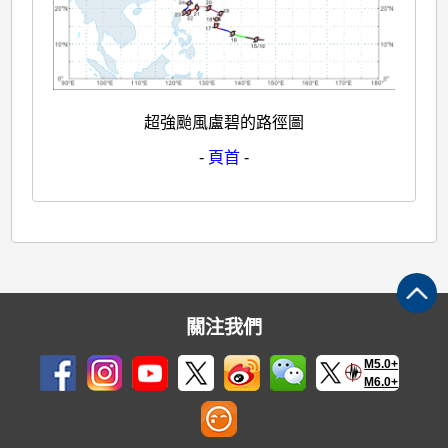
超強颱風盧碧的路徑圖
-
頁首
-
關注我們
M5.0+
M6.0+