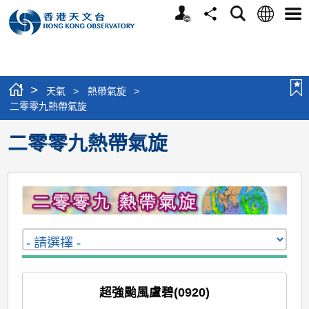
個
語
搜
分
選
人
言
尋
享
單
版
網
站
>
天氣
>
熱帶氣旋
>
二零零九熱帶氣旋
二零零九熱帶氣旋
超強颱風盧碧(0920)