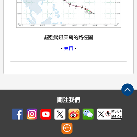
超強颱風茉莉的路徑圖
-
頁首
-
關注我們
M5.0+
M6.0+