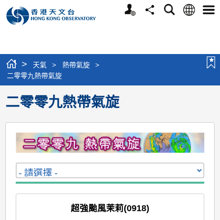
個
語
搜
分
選
人
言
尋
享
單
版
網
站
>
天氣
>
熱帶氣旋
>
二零零九熱帶氣旋
二零零九熱帶氣旋
超強颱風茉莉(0918)