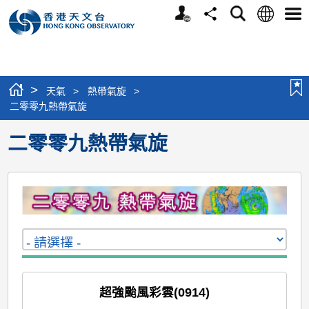
個
語
搜
分
選
人
言
尋
享
單
版
網
站
>
天氣
>
熱帶氣旋
>
二零零九熱帶氣旋
二零零九熱帶氣旋
超強颱風彩雲(0914)