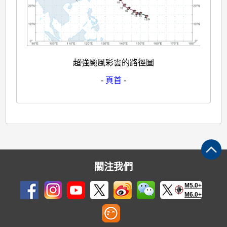
超強颱風彩雲的路徑圖
-
頁首
-
關注我們
M5.0+
M6.0+