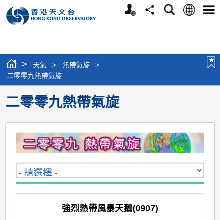
個
語
搜
分
選
人
言
尋
享
單
版
網
站
>
天氣
>
熱帶氣旋
>
二零零九熱帶氣旋
二零零九熱帶氣旋
強烈熱帶風暴天鵝(0907)