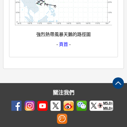
強烈熱帶風暴天鵝的路徑圖
-
頁首
-
關注我們
M5.0+
M6.0+