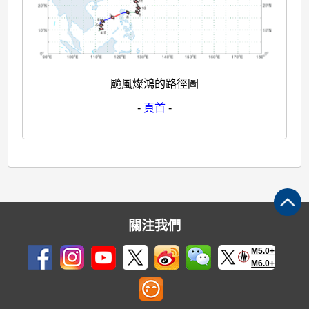
颱風燦鴻的路徑圖
-
頁首
-
關注我們
M5.0+
M6.0+