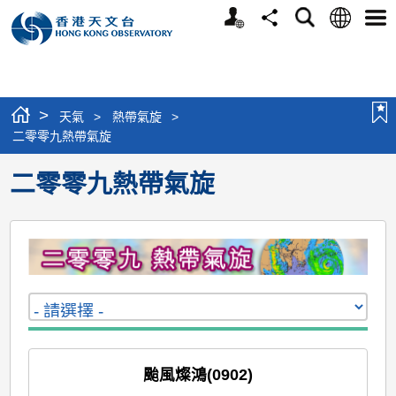
個
語
搜
分
選
人
言
尋
享
單
版
網
站
>
天氣
>
熱帶氣旋
>
二零零九熱帶氣旋
二零零九熱帶氣旋
颱風燦鴻(0902)