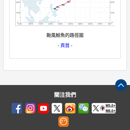
颱風鯨魚的路徑圖
-
頁首
-
關注我們
M5.0+
M6.0+