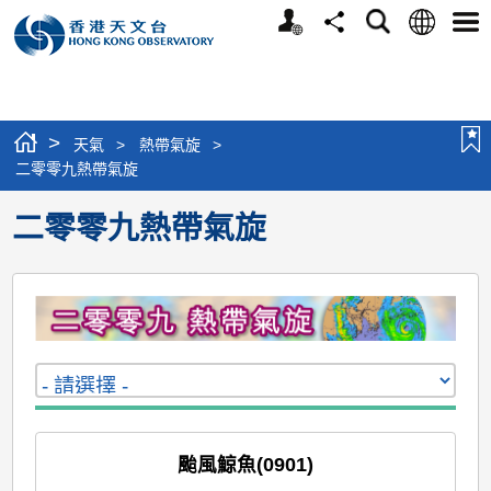
個
語
搜
分
選
人
言
尋
享
單
版
網
站
>
天氣
>
熱帶氣旋
>
二零零九熱帶氣旋
二零零九熱帶氣旋
颱風鯨魚(0901)