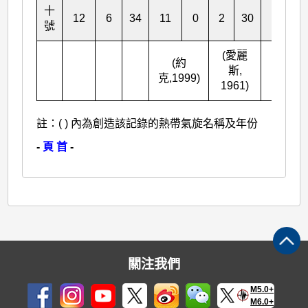
十
12
6
34
11
0
2
30
1
2
號
(愛麗
(約
斯,
克,1999)
1961)
註：( ) 內為創造該記錄的熱帶氣旋名稱及年份
-
頁 首
-
關注我們
M5.0+
M6.0+