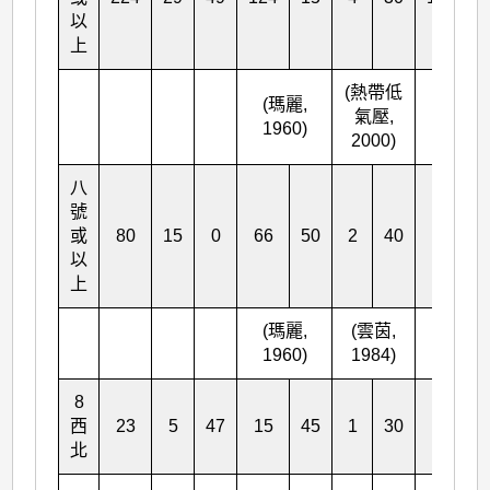
以
上
(熱帶低
(瑪麗,
氣壓,
1960)
2000)
八
號
或
80
15
0
66
50
2
40
22
1
以
上
(瑪麗,
(雲茵,
1960)
1984)
8
西
23
5
47
15
45
1
30
2
2
北