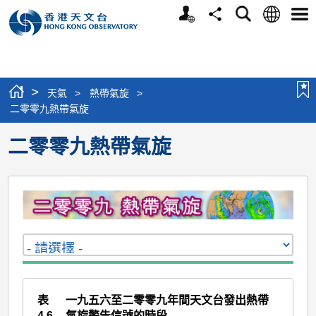
個
語
搜
分
選
人
言
尋
享
單
版
網
站
>
天氣
>
熱帶氣旋
>
二零零九熱帶氣旋
二零零九熱帶氣旋
表
一九五六至二零零九年間天文台發出熱帶
4.6
氣旋警告信號的時段