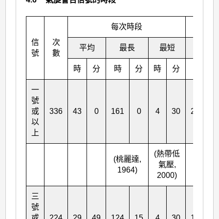
每次時段
信
次
平均
最長
最短
平均
號
數
時
分
時
分
時
分
時
一
號
或
336
43
0
161
0
4
30
267
3
以
上
(熱帶低
(桃麗達,
氣壓,
1964)
2000)
三
號
或
224
29
49
124
15
4
30
123
4