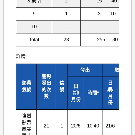
8 東南
2
15 40
9
1
3 10
10
-
-
Total
28
255 30
詳情
發出
取消
警報
熱帶
發出
信
日
日
氣旋
的次
號
期/
期/
時間*
時間*
數
月
月份
份
強烈
熱帶
21
1
20/6
10:40
21/6
05:45
風暴