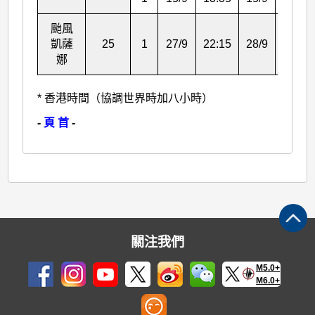
颱風
凱薩
25
1
27/9
22:15
28/9
19:15
娜
* 香港時間（協調世界時加八小時）
-
頁 首
-
關注我們
M5.0+
M6.0+