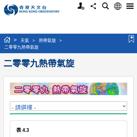
個
語
搜
分
選
人
言
尋
享
單
版
網
站
>
天氣
>
熱帶氣旋
>
二零零九熱帶氣旋
二零零九熱帶氣旋
表 4.3