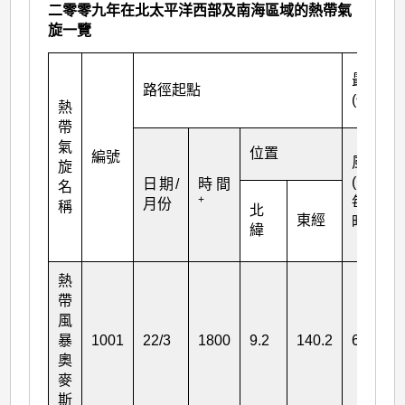
二零零九年在北太平洋西部及南海區域的熱帶氣
旋一覽
最高強
路徑起點
(估計)
熱
帶
氣
位置
編號
風力
旋
(公里
日期/
時間
名
+
每小
月份
稱
北
東經
時)
緯
熱
帶
風
暴
1001
22/3
1800
9.2
140.2
65
奧
麥
斯