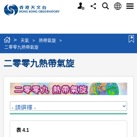
個
語
搜
分
選
人
言
尋
享
單
版
網
站
>
天氣
>
熱帶氣旋
>
二零零九熱帶氣旋
二零零九熱帶氣旋
表 4.1