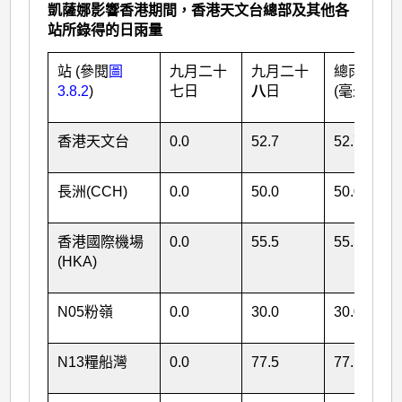
凱薩娜影響香港期間，香港天文台總部及其他各
站所錄得的日雨量
站 (參閱
圖
九月二十
九月二十
總雨量
3.8.2
)
七日
八
日
(毫米)
香港天文台
0.0
52.7
52.7
長洲(CCH)
0.0
50.0
50.0
香港國際機場
0.0
55.5
55.5
(HKA)
N05粉嶺
0.0
30.0
30.0
N13糧船灣
0.0
77.5
77.5