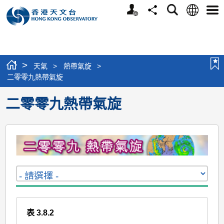
個
語
搜
分
選
人
言
尋
享
單
版
網
站
>
天氣
>
熱帶氣旋
>
二零零九熱帶氣旋
二零零九熱帶氣旋
表 3.8.2