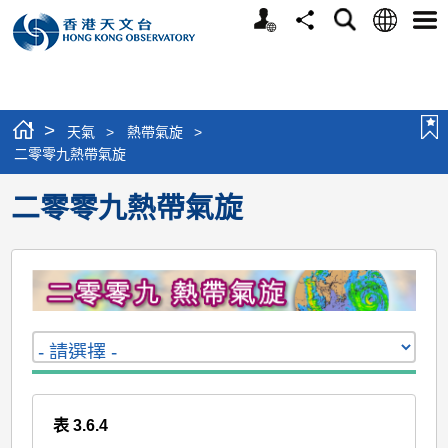
個
語
搜
分
選
人
言
尋
享
單
版
網
站
>
天氣
>
熱帶氣旋
>
二零零九熱帶氣旋
二零零九熱帶氣旋
表 3.6.4