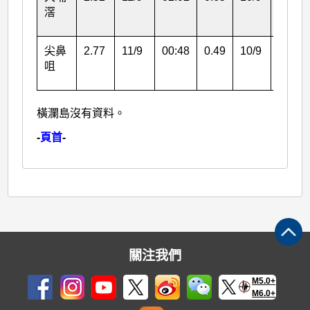
滘
尖鼻
2.77
11/9
00:48
0.49
10/9
17:45
咀
橫瀾島沒有資料。
-
頁首
-
關注我們
M5.0+
M6.0+