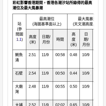
彩虹影響香港期間，香港各潮汐站所錄得的最高
潮位及最大風暴潮
最高潮位
最大風暴潮
站
(海圖基準面以上)
(天文潮高度以上)
(參
閱圖
高
日
高度
日期/
1.1
)
時間
度
期/
時間
(米)
月份
(米)
月份
鰂魚
2.51
11/9
00:58
0.48
10/9
16:57
涌
石壁
2.54
11/9
00:50
0.44
10/9
13:44
大廟
2.48
11/9
00:55
0.50
10/9
13:16
灣
大埔
2.52
11/9
02:02
0.65
10/9
13:18