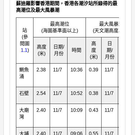
蘇迪羅影響香港期間，香港各潮汐站所錄得的最
高潮位及最大風暴潮
最高潮位
最大風暴潮
站
(海圖基準面以上)
(天文潮高度以上)
(參
閱圖
高
日
高度
日期/
1.1
)
時間
度
期/
時間
(米)
月份
(米)
月份
鰂魚
2.38
11/7
10:36
0.39
11/7
15:47
涌
石壁
2.54
11/7
10:52
0.38
11/7
15:05
大廟
2.40
11/7
10:09
0.43
11/7
14:44
灣
大埔
2.40
11/7
09:06
0.55
11/7
15:21