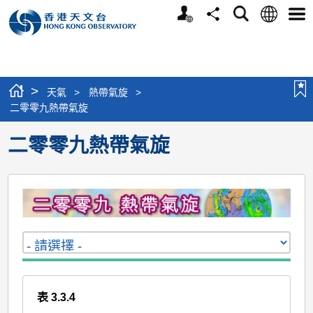
個
語
搜
分
選
人
言
尋
享
單
版
網
站
>
天氣
>
熱帶氣旋
>
二零零九熱帶氣旋
二零零九熱帶氣旋
表 3.3.4