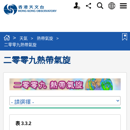
個
語
搜
分
選
人
言
尋
享
單
版
網
站
>
天氣
>
熱帶氣旋
>
二零零九熱帶氣旋
二零零九熱帶氣旋
表 3.3.2