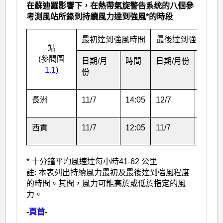
在蘇迪羅影響下，在熱帶氣旋警告系统的八個參
考測風站所錄到持續風力達到強風*的時段
最初達到強風時間
最後達到強風時間
站
(參閱圖
日期/月
時間
日期/月份
時間
1.1
)
份
長洲
11/7
14:05
12/7
03:51
西貢
11/7
12:05
11/7
15:48
* 十分鐘平均風速達每小時41-62 公里
註: 本表列出持續風力最初及最後達到強風程度
的時間。其間，風力可能高於或低於指定的風
力。
-
頁首
-