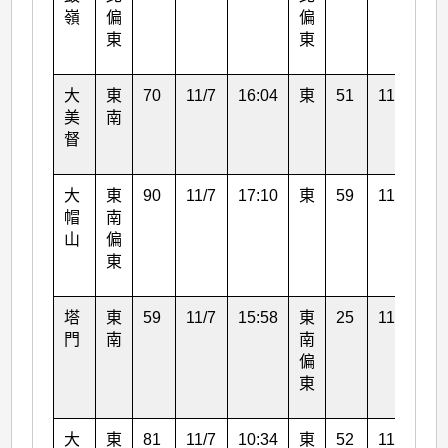
嶺
偏
偏
東
東
大
東
70
11/7
16:04
東
51
11/7
15
美
南
督
大
東
90
11/7
17:10
東
59
11/7
18
帽
南
山
偏
東
塔
東
59
11/7
15:58
東
25
11/7
18
門
南
南
偏
東
大
東
81
11/7
10:34
東
52
11/7
11