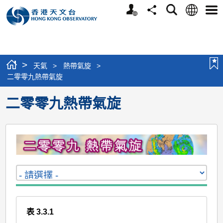
個
語
搜
分
選
人
言
尋
享
單
版
網
站
>
天氣
>
熱帶氣旋
>
二零零九熱帶氣旋
二零零九熱帶氣旋
表 3.3.1