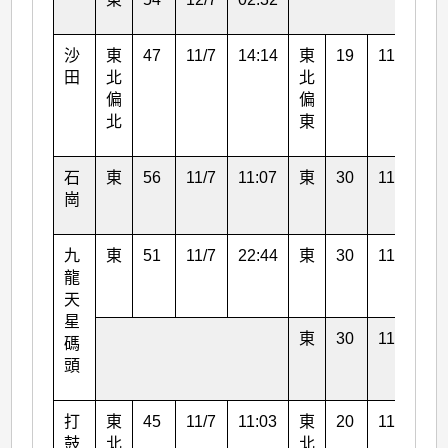
沙
東
47
11/7
14:14
東
19
11/7
16
田
北
北
偏
偏
北
東
石
東
56
11/7
11:07
東
30
11/7
01
崗
九
東
51
11/7
22:44
東
30
11/7
18
龍
天
星
東
30
11/7
23
碼
頭
打
東
45
11/7
11:03
東
20
11/7
15
鼓
北
北