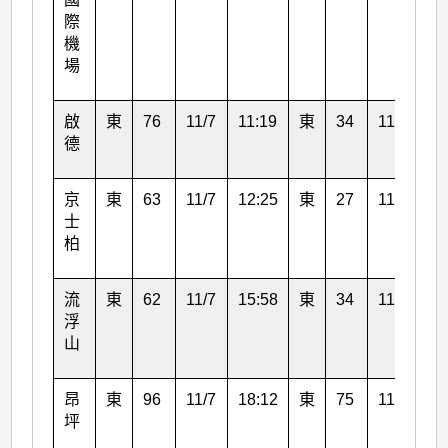
際
機
場
啟
東
76
11/7
11:19
東
34
11/7
13
德
京
東
63
11/7
12:25
東
27
11/7
14
士
柏
流
東
62
11/7
15:58
東
34
11/7
16
浮
山
昂
東
96
11/7
18:12
東
75
11/7
18
坪