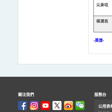
尖鼻咀
橫瀾島
-
頁首
-
關注我們
服務台
公用表