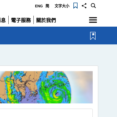
ENG
简
文字大小
選
消息
電子服務
關於我們
單
展
展
開
開