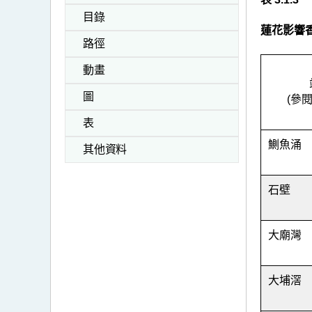
目錄
蓮花影響
路徑
動畫
圖
(參
表
鰂魚涌
其他資料
石壁
大廟灣
大埔滘