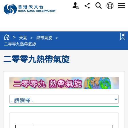
個
語
搜
分
選
人
言
尋
享
單
版
網
站
>
天氣
>
熱帶氣旋
>
二零零九熱帶氣旋
二零零九熱帶氣旋