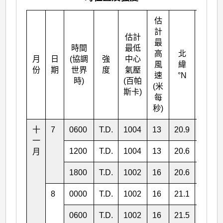
估
計
估計
最
時間
最低
高
北
月
日
(協調
強
中心
東經
風
緯
份
期
世界
度
氣壓
°E
速
°N
時)
(百帕
(米
斯卡)
每
秒)
十
7
0600
T.D.
1004
13
20.9
155.5
一
1200
T.D.
1004
13
20.6
156.0
月
1800
T.D.
1002
16
20.6
156.6
8
0000
T.D.
1002
16
21.1
157.4
0600
T.D.
1002
16
21.5
158.3