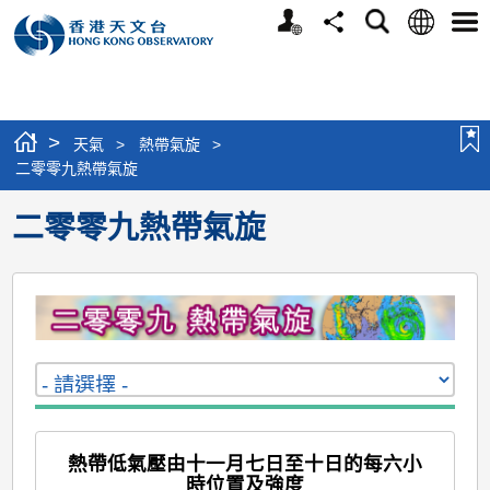
個
語
搜
分
選
人
言
尋
享
單
版
網
站
>
天氣
>
熱帶氣旋
>
二零零九熱帶氣旋
二零零九熱帶氣旋
熱帶低氣壓由十一月七日至十日的每六小
時位置及強度