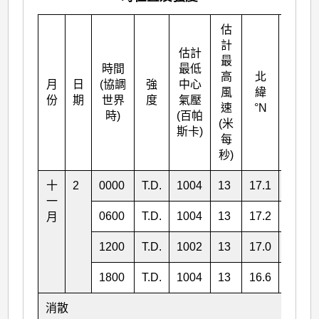
估
計
估計
最
時間
最低
高
北
月
日
(協調
強
中心
東經
風
緯
份
期
世界
度
氣壓
°E
速
°N
時)
(百帕
(米
斯卡)
每
秒)
十
2
0000
T.D.
1004
13
17.1
125.8
一
0600
T.D.
1004
13
17.2
125.1
月
1200
T.D.
1002
13
17.0
124.4
1800
T.D.
1004
13
16.6
123.8
消散