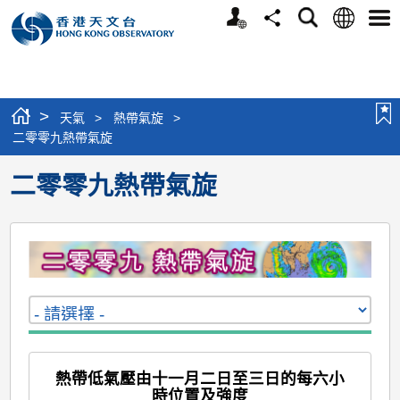
個
語
搜
分
選
人
言
尋
享
單
版
網
站
>
天氣
>
熱帶氣旋
>
二零零九熱帶氣旋
二零零九熱帶氣旋
熱帶低氣壓由十一月二日至三日的每六小
時位置及強度