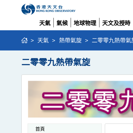
天氣
氣候
地球物理
天文及授時
展
展
展
展
開
開
開
開
>
天氣
>
熱帶氣旋
>
二零零九熱帶氣
二零零九熱帶氣旋
首頁