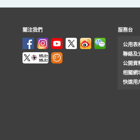
關注我們
服務台
公用表
聯絡及
M5.0+
M6.0+
公開資
相關網
快速用