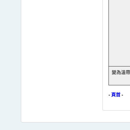
變為溫
-
頁首
-