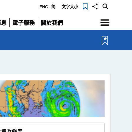
ENG
简
文字大小
選
消息
電子服務
關於我們
單
展
展
開
開
位置及強度