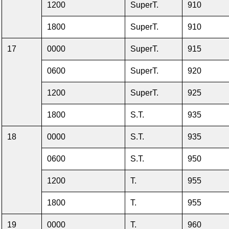
1200
SuperT.
910
1800
SuperT.
910
17
0000
SuperT.
915
0600
SuperT.
920
1200
SuperT.
925
1800
S.T.
935
18
0000
S.T.
935
0600
S.T.
950
1200
T.
955
1800
T.
955
19
0000
T.
960