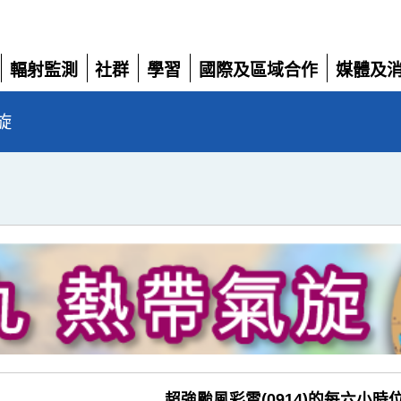
輻射監測
社群
學習
國際及區域合作
媒體及
展
展
展
展
展
開
開
開
開
開
旋
超強颱風彩雲(0914)的每六小時