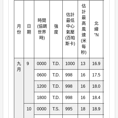
估
計
估計
最
時間
最低
高
北
月
日
(協調
強
中心
東經
風
緯
份
期
世界
度
氣壓
°E
速
°N
時)
(百帕
(米
斯卡)
每
秒)
九
9
0000
T.D.
1000
13
16.9
119.1
月
0600
T.D.
998
16
17.5
118.4
1200
T.D.
998
16
18.0
117.5
1800
T.D.
998
16
18.4
116.5
10
0000
T.S.
995
18
18.9
115.0