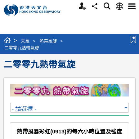
個
語
搜
分
選
人
言
尋
享
單
版
網
站
>
天氣
>
熱帶氣旋
>
二零零九熱帶氣旋
二零零九熱帶氣旋
熱帶風暴彩虹(0913)的每六小時位置及強度