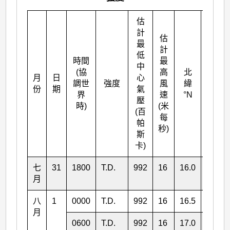
估
計
估
最
計
低
時間
最
中
(協
高
北
月
日
心
東經
調世
強度
風
緯
份
期
氣
°E
界
速
°N
壓
時)
(米
(百
每
帕
秒)
斯
卡)
七
31
1800
T.D.
992
16
16.0
127.5
月
八
1
0000
T.D.
992
16
16.5
126.1
月
0600
T.D.
992
16
17.0
124.5