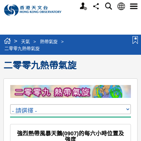
個
語
搜
分
選
人
言
尋
享
單
版
網
站
>
天氣
>
熱帶氣旋
>
二零零九熱帶氣旋
二零零九熱帶氣旋
強烈熱帶風暴天鵝(0907)的每六小時位置及
強度