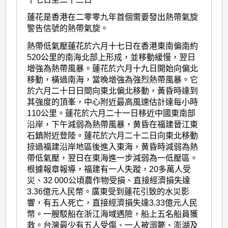
蓮花是香港在二零零九年首個需要發出熱帶氣旋
警告信號的熱帶氣旋。
熱帶低氣壓蓮花於六月十七日在香港東南偏南約
520公里的南海北部上形成，並移動緩慢，翌日
增強為熱帶風暴。蓮花於六月十九日開始向偏北
移動，橫過南海，當晚增強為強烈熱帶風暴。它
於六月二十日日間向東北偏北移動，黃昏時達到
其強度的頂峯，中心附近最高風速估計達每小時
110公里。蓮花於六月二十一日移近中國東南部
沿岸，下午減弱為熱帶風暴，黄昏在福建晉江東
石鎮附近登陸。蓮花於六月二十二日向東北移動
掠過福建沿岸地區後進入東海，黄昏時減弱為熱
帶低氣壓，翌日在東海進一步減弱為一低壓區。
根據報章報導，福建有一人失蹤，20多萬人受
災、32 000公頃農作物受損、直接經濟損失達
3.36億元人民幣。廣東受到蓮花引致的水災影
響，有五人死亡，直接經濟損失達3.33億元人民
幣。一艘駁船在浙江海域遇險，船上五名船員獲
救。台灣最少有五人受傷、一人被溺斃、澎湖及