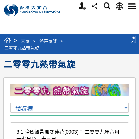
個
語
搜
分
選
人
言
尋
享
單
版
網
站
>
天氣
>
熱帶氣旋
>
二零零九熱帶氣旋
二零零九熱帶氣旋
3.1 強烈熱帶風暴蓮花(0903)： 二零零九年六月
十七日至二十三日