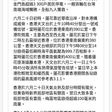
金門島超過3 300戶居民停電。一艘貨輪在台灣
南端海域觸礁，全船九人獲救。
六月二十日初時，蓮花靠近華南沿岸，對本港構
成威脅，香港天文台於上午10時40分發出一號戒
備信號，當時蓮花位於香港東南約390公里。香
港吹微風，主要為西至西北風。蓮花於當日下午
二時左右最接近香港，位於香港東南偏東約380
公里。香港天文台總部於同日下午5時08分至14
分錄得最低瞬時海平面氣壓為999.7百帕斯卡，
當時蓮花位於香港東南偏東約400公里。隨着蓮
花逐漸遠離本港，天文台於六月二十一日上午5
時45分取消所有熱帶氣旋警告信號。當日早上本
港吹輕微至和緩西風。蓮花影響香港期間各站錄
得的最高風速可參考表3.1.1。
香港於六月二十日天氣炎熱及部分時間有陽光，
但黄昏時新界局部地區有驟雨。翌日大致多雲，
局部地區有雷雨，梅窩地區錄得超過100毫米的
雨量。