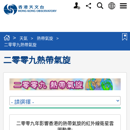
個
語
搜
分
選
人
言
尋
享
單
版
網
站
>
天氣
>
熱帶氣旋
>
二零零九熱帶氣旋
二零零九熱帶氣旋
二零零九年影響香港的熱帶氣旋的紅外線衛星雲
圖動畫
: