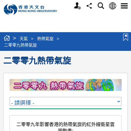
個
語
搜
分
選
人
言
尋
享
單
版
網
站
>
天氣
>
熱帶氣旋
>
二零零九熱帶氣旋
二零零九熱帶氣旋
二零零九年影響香港的熱帶氣旋的紅外線衛星雲
圖動畫
: