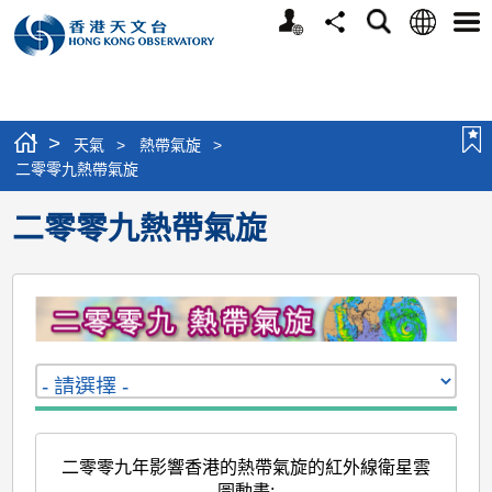
個
語
搜
分
選
人
言
尋
享
單
版
網
站
>
天氣
>
熱帶氣旋
>
二零零九熱帶氣旋
二零零九熱帶氣旋
二零零九年影響香港的熱帶氣旋的紅外線衛星雲
圖動畫
: