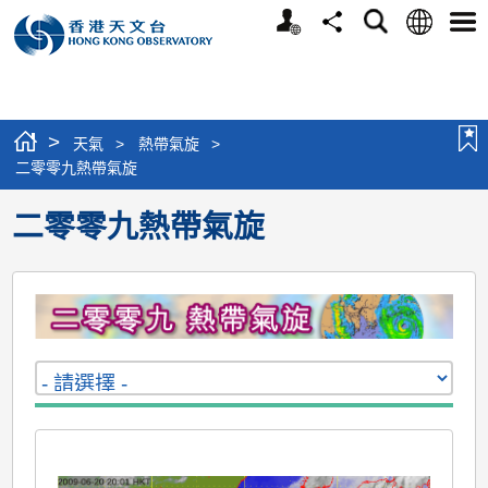
個
語
搜
分
選
人
言
尋
享
單
版
網
站
>
天氣
>
熱帶氣旋
>
二零零九熱帶氣旋
二零零九熱帶氣旋