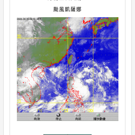
颱風凱薩娜