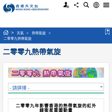
個
語
搜
分
選
人
言
尋
享
單
版
網
站
>
天氣
>
熱帶氣旋
>
二零零九熱帶氣旋
二零零九熱帶氣旋
二零零九年影響香港的熱帶氣旋的紅外
線衛星雲圖動畫