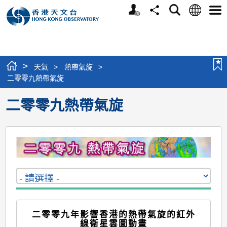
個
語
搜
分
選
人
言
尋
享
單
版
網
站
>
天氣
>
熱帶氣旋
>
二零零九熱帶氣旋
二零零九熱帶氣旋
二零零九年影響香港的熱帶氣旋的紅外
線衛星雲圖動畫