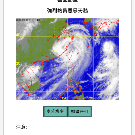
強烈熱帶風暴天鵝
注意: