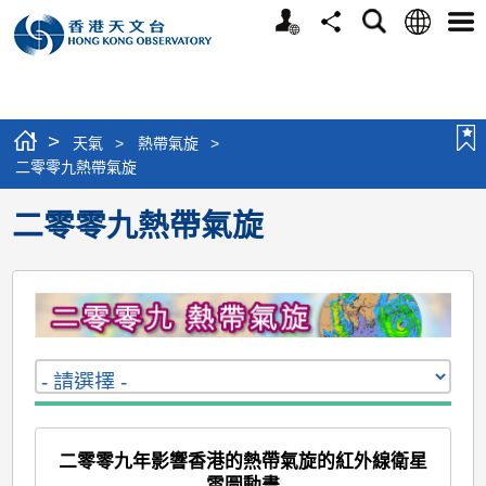
個
語
搜
分
選
人
言
尋
享
單
版
網
站
>
天氣
>
熱帶氣旋
>
二零零九熱帶氣旋
二零零九熱帶氣旋
二零零九年影響香港的熱帶氣旋的紅外線衛星
雲圖動畫