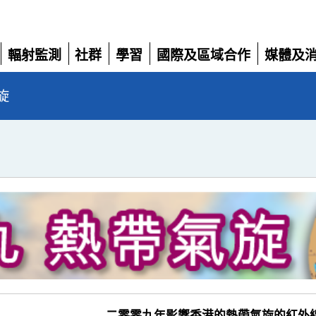
輻射監測
社群
學習
國際及區域合作
媒體及
展
展
展
展
展
開
開
開
開
開
旋
二零零九年影響香港的熱帶氣旋的紅外