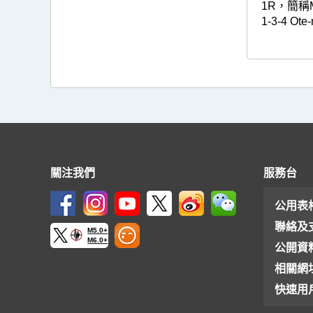
1R，簡稱M
1-3-4 Ote
關注我們
服務台
公用表
聯絡及
M5.0+
M6.0+
公開資
相關網
快速用