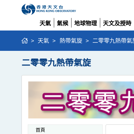
天氣
氣候
地球物理
天文及授時
展
展
展
展
開
開
開
開
>
天氣
>
熱帶氣旋
>
二零零九熱帶氣
二零零九熱帶氣旋
首頁