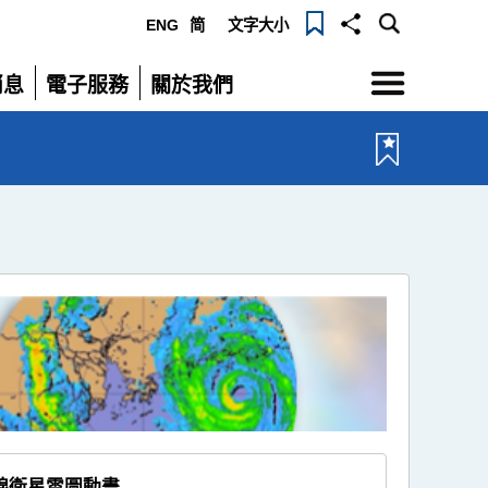
ENG
简
文字大小
選
消息
電子服務
關於我們
單
展
展
開
開
線衛星雲圖動畫