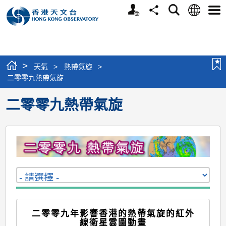
個
語
搜
分
選
人
言
尋
享
單
版
網
站
>
天氣
>
熱帶氣旋
>
二零零九熱帶氣旋
二零零九熱帶氣旋
二零零九年影響香港的熱帶氣旋的紅外
線衛星雲圖動畫