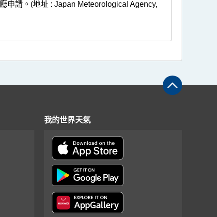
 Japan Meteorological Agency,
我的世界天氣