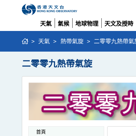
天氣
氣候
地球物理
天文及授時
展
展
展
展
開
開
開
開
>
天氣
>
熱帶氣旋
>
二零零九熱帶氣
二零零九熱帶氣旋
首頁