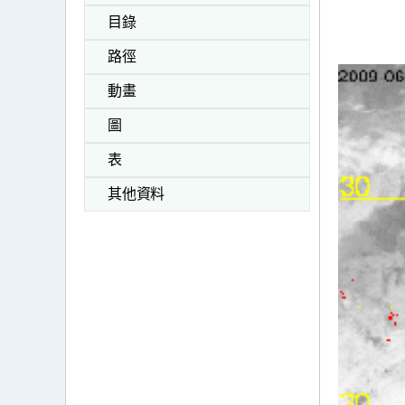
目錄
路徑
動畫
圖
表
其他資料