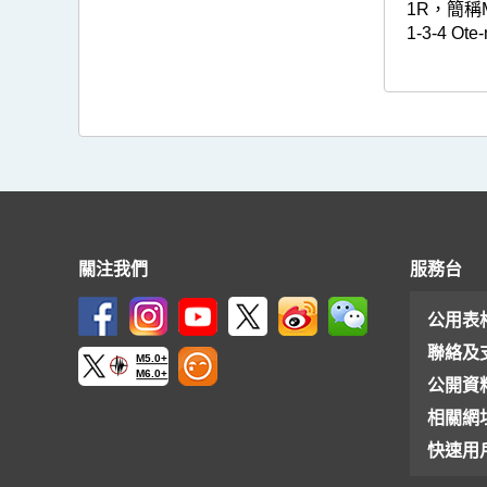
1R，簡稱M
1-3-4 Ote
關注我們
服務台
公用表
聯絡及
M5.0+
M6.0+
公開資
相關網
快速用