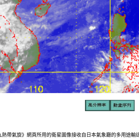
帶氣旋》網頁所用的衛星圖像接收自日本氣象廳的多用途輸送衛星-1R(Multi-fu