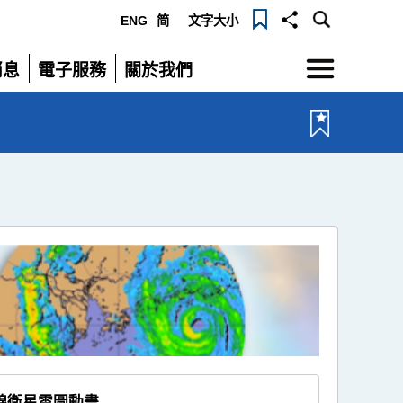
ENG
简
文字大小
選
消息
電子服務
關於我們
單
展
展
開
開
線衛星雲圖動畫