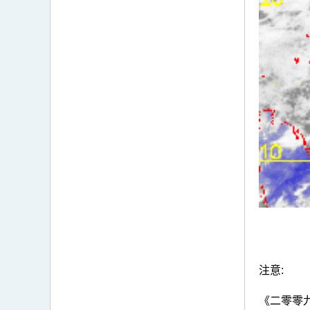
注意:
《二零零九熱