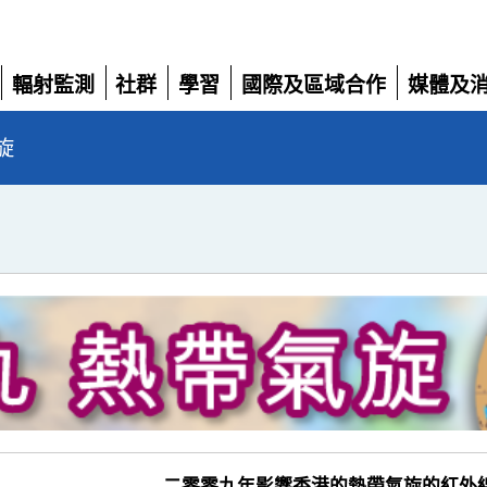
輻射監測
社群
學習
國際及區域合作
媒體及
展
展
展
展
展
開
開
開
開
開
旋
二零零九年影響香港的熱帶氣旋的紅外