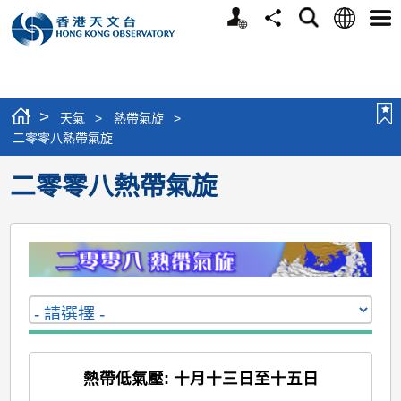
個
語
搜
分
選
人
言
尋
享
單
版
網
站
>
天氣
>
熱帶氣旋
>
二零零八熱帶氣旋
二零零八熱帶氣旋
熱帶低氣壓: 十月十三日至十五日