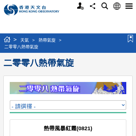
個
語
搜
分
選
人
言
尋
享
單
版
網
站
>
天氣
>
熱帶氣旋
>
二零零八熱帶氣旋
二零零八熱帶氣旋
熱帶風暴紅霞(0821)