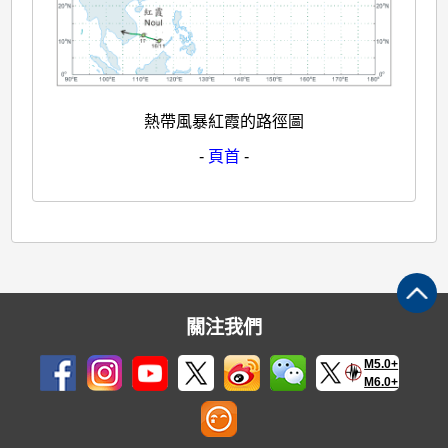
熱帶風暴紅霞的路徑圖
-
頁首
-
關注我們
M5.0+
M6.0+