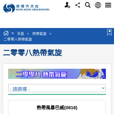
個
語
搜
分
選
人
言
尋
享
單
版
網
站
>
天氣
>
熱帶氣旋
>
二零零八熱帶氣旋
二零零八熱帶氣旋
熱帶風暴巴威(0818)