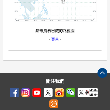
熱帶風暴巴威的路徑圖
-
頁首
-
關注我們
M5.0+
M6.0+