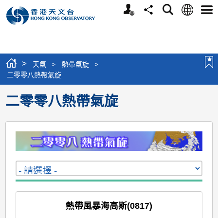
個
語
搜
分
選
人
言
尋
享
單
版
網
站
>
天氣
>
熱帶氣旋
>
二零零八熱帶氣旋
二零零八熱帶氣旋
熱帶風暴海高斯(0817)