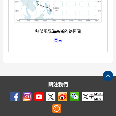
熱帶風暴海高斯的路徑圖
-
頁首
-
關注我們
M5.0+
M6.0+