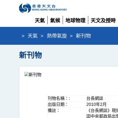
天氣
氣候
地球物理
天文及授時
展
展
展
展
開
開
開
開
>
天氣
>
熱帶氣旋
>
新刊物
新刊物
刊物名稱：:
台長網誌
出版日期：
2010年2月
備註：
《台長網誌》現
田中央郵政局出