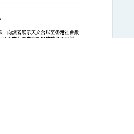
。
驗，向讀者展示天文台以至香港社會數
氣及天文台歷史有興趣的讀者不容錯
、尖沙咀郵政局、屯門中央郵政局及沙
網址為
http://www.bookstore.gov.hk
。
本港各大書局亦將有售。
２３０９室，聯絡電話２９２６ ８