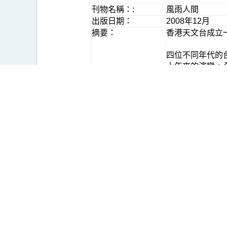
刊物名稱：:
風雨人間
出版日期：
2008年12月
摘要：
香港天文台成立
四位不同年代的
十年來的演變。
過。
備註：
《風雨人間》現
田中央郵政局出
有關政府書店的
香港天文台資源
２５０。