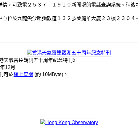
詳情，可致電２５３７ １９１０新聞處的電話查詢系統。稍後
中心位於九龍尖沙咀彌敦道１３２號美麗華大廈２３樓２３０４－
港天氣雷達觀測五十周年紀念特刊》
9年12月
刊可於
網上查閱
(約 10MByte)。