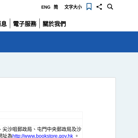
ENG
简
文字大小
選
消息
電子服務
關於我們
單
展
展
開
開
、尖沙咀郵政局、屯門中央郵政局及沙
網址為
http://www.bookstore.gov.hk
。