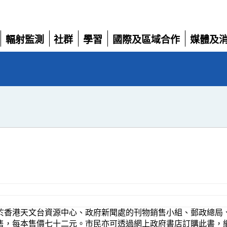
輻射監測
社群
學習
國際及區域合作
媒體及
展
展
展
展
展
開
開
開
開
開
於香港天文台資源中心、政府新聞處的刊物銷售小組、郵政總局
售，每本售價七十二元。市民亦可透過網上政府書店訂購此書，