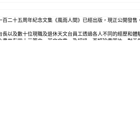
一百二十五周年紀念文集《風雨人間》已經出版，現正公開發售
台長以及數十位現職及退休天文台員工透過各人不同的經歷和體
全書共有四十三篇中、英文文章，及超過一百幅珍貴圖片，對天
於香港天文台資源中心、政府新聞處的刊物銷售小組、郵政總局
售，每本售價八十八元。市民亦可透過網上政府書店訂購此書，
詳情，可致電２５３７ １９１０新聞處的電話查詢系統。稍後
中心位於九龍尖沙咀彌敦道１３２號美麗華大廈２３樓２３０４－