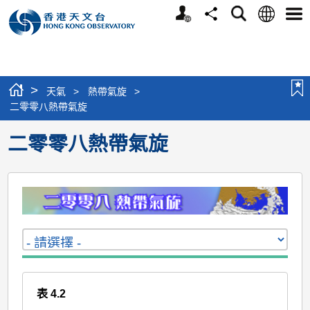
個
語
搜
分
選
人
言
尋
享
單
版
網
站
>
天氣
>
熱帶氣旋
>
二零零八熱帶氣旋
二零零八熱帶氣旋
表 4.2