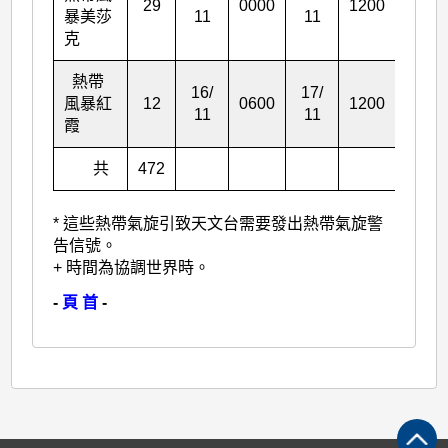
29
0000
1200
84
暴美莎
11
11
克
熱帶
16/
17/
風暴紅
12
0600
1200
30
11
11
霞
共
472
1281
* 這些熱帶氣旋引致天文台需要發出熱帶氣旋警
告信號。
+ 時間為協調世界時。
-
頁 首
-