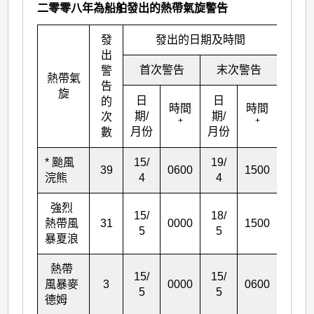
二零零八年為船舶發出的熱帶氣旋警告
發
發出的日期及時間
出
首次警告
末次警告
警
時段
熱帶氣
告
(小
旋
日
日
的
時)
時間
時間
期/
期/
次
+
+
月份
月份
數
* 颱風
15/
19/
39
0600
1500
105
浣熊
4
4
強烈
15/
18/
熱帶風
31
0000
1500
87
5
5
暴夏浪
熱帶
15/
15/
風暴麥
3
0000
0600
6
5
5
德姆