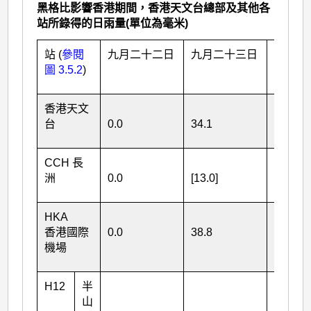
黑格比影響香港期間，香港天文台總部及其他各
站所錄得的日雨量(單位為毫米)
站 (
參閱
九月二十二日
九月二十三日
九月二
圖 3.5.2
)
香港天文
台
0.0
34.1
43.7
CCH 長
洲
0.0
[13.0]
106.5
HKA
香港國際
0.0
38.8
110.8
機場
H12
半
山