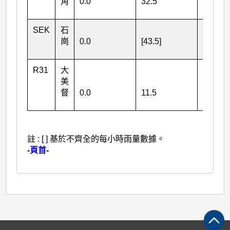
角
0.0
32.5
124.0
SEK
石
崗
0.0
[43.5]
[123.0]
R31
大
美
督
0.0
11.5
12.5
註 : [ ] 基於不齊全的每小時雨量數據。
-
頁首
-