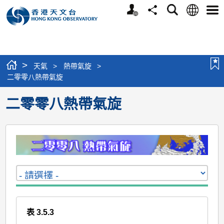
個
語
搜
分
選
人
言
尋
享
單
版
網
站
>
天氣
>
熱帶氣旋
>
二零零八熱帶氣旋
二零零八熱帶氣旋
表 3.5.3