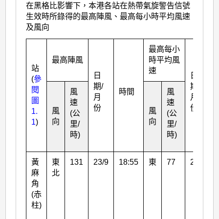
在黑格比影響下，本港各站在熱帶氣旋警告信號
生效時所錄得的最高陣風、最高每小時平均風速
及風向
最高每小
最高陣風
時平均風
站
速
日
日
(
參
期/
期/
閱
風
時間
風
月
月
圖
速
速
份
份
風
風
1.
(公
(公
向
向
1
)
里/
里/
時)
時)
黃
東
131
23/9
18:55
東
77
24/9
麻
北
角
(赤
柱)