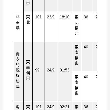
東
將
東
101
23/9
18:10
東
36
23/9
軍
北
北
澳
偏
北
東
40
24/9
南
青
偏
衣
東
東
島
南
蜆
99
24/9
01:53
偏
殼
東
40
24/9
東
油
南
庫
偏
東
屯
東
101
24/9
02:21
東
36
24/9