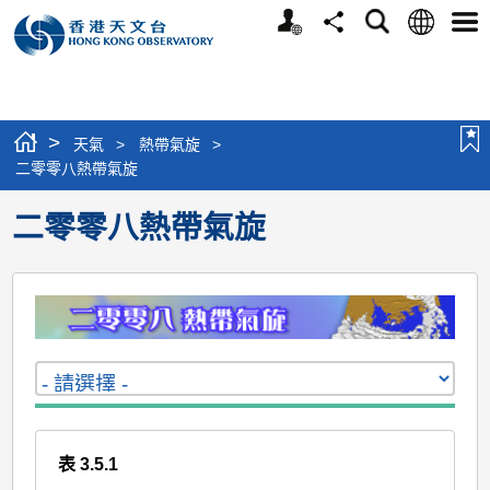
個
語
搜
分
選
人
言
尋
享
單
版
網
站
>
天氣
>
熱帶氣旋
>
二零零八熱帶氣旋
二零零八熱帶氣旋
表 3.5.1