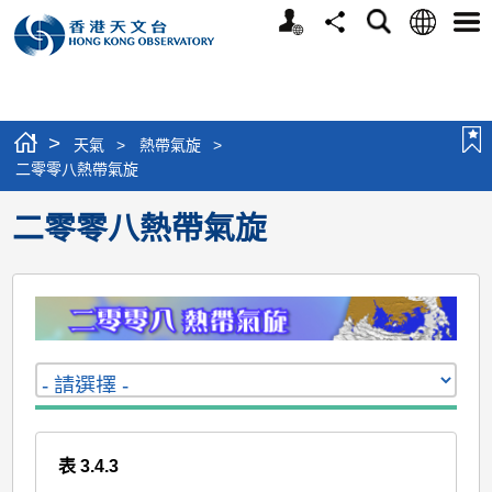
個
語
搜
分
選
人
言
尋
享
單
版
網
站
>
天氣
>
熱帶氣旋
>
二零零八熱帶氣旋
二零零八熱帶氣旋
表 3.4.3