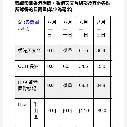
鸚鵡影響香港期間，香港天文台總部及其他各站
所錄得的日雨量(單位為毫米)
站 (
參閱圖
八月
八月
八月
八月
3.4.2
)
二十
二十
二十
二十
總雨
日
一日
二日
三日
量
香港天文台
0.0
微量
61.6
36.9
98.5
CCH 長洲
0.0
0.0
34.5
15.0
49.5
HKA 香港
0.0
微量
69.8
34.9
104.7
國際機場
H12
半
山
[0.0]
[0.0]
[47.0]
[39.0]
區
[86.0]