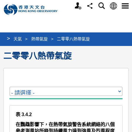
個
語
搜
分
選
人
言
尋
享
單
版
網
站
>
天氣
>
熱帶氣旋
>
二零零八熱帶氣旋
二零零八熱帶氣旋
表 3.4.2
在鸚鵡影響下，在熱帶氣旋警告系統網絡的八個
參考測風站所錄到持續風力達到強風及烈風程度