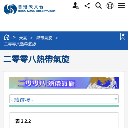
個
語
搜
分
選
人
言
尋
享
單
版
網
站
>
天氣
>
熱帶氣旋
>
二零零八熱帶氣旋
二零零八熱帶氣旋
表 3.2.2