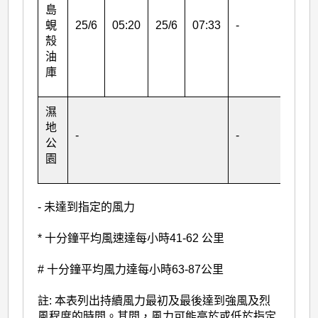
島
蜆
25/6
05:20
25/6
07:33
-
殼
油
庫
濕
地
-
-
公
園
- 未達到指定的風力
* 十分鐘平均風速達每小時41-62 公里
# 十分鐘平均風力達每小時63-87公里
註: 本表列出持續風力最初及最後達到強風及烈
風程度的時間。其間，風力可能高於或低於指定