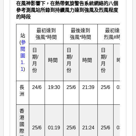
在風神影響下，在熱帶氣旋警告系統網絡的八個
參考測風站所錄到持續風力達到強風及烈風程度
的時段
最初達到
最後達到
最初達到
站
強風*時間
強風*時間
烈風#時間
(
參
閱
日
日
日
圖
期/
期/
期/
時間
時間
時間
1.
月
月
月
1
)
份
份
份
長
24/6
19:30
25/6
21:39
25/6
03:05
洲
香
港
國
25/6
01:19
25/6
21:24
25/6
03:04
際