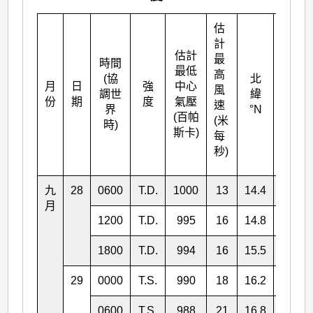
估
計
估計
最
時間
最低
高
(協
北
月
日
強
中心
東經
風
調世
緯
份
期
度
氣壓
°E
速
界
°N
(百帕
(米
時)
斯卡)
每
秒)
九
28
0600
T.D.
1000
13
14.4
112.7
月
1200
T.D.
995
16
14.8
112.1
1800
T.D.
994
16
15.5
111.9
29
0000
T.S.
990
18
16.2
111.4
0600
T.S.
988
21
16.8
110.5