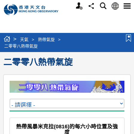
個
語
搜
分
選
人
言
尋
享
單
版
網
站
>
天氣
>
熱帶氣旋
>
二零零八熱帶氣旋
二零零八熱帶氣旋
熱帶風暴米克拉(0816)的每六小時位置及強
度