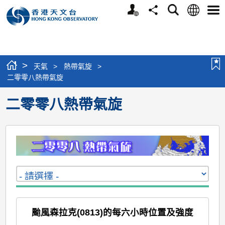
個
語
搜
分
選
人
言
尋
享
單
版
網
站
>
天氣
>
熱帶氣旋
>
二零零八熱帶氣旋
二零零八熱帶氣旋
颱風森拉克(0813)的每六小時位置及強度