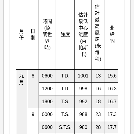
估
計
估計
最
時間
最低
高
(協
中心
北
月
日
東經
風
調世
強度
氣壓
緯
份
期
°E
速
界
(百
°N
(米
時)
帕斯
每
卡)
秒)
九
8
0600
T.D.
1001
13
15.6
126.
月
1200
T.D.
998
16
16.3
126.
1800
T.S.
992
18
16.7
125.
9
0000
T.S.
988
23
17.3
125.
0600
S.T.S.
980
28
17.7
125.